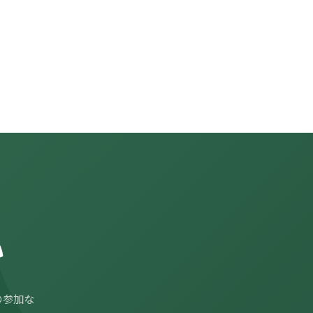
い
の参加な