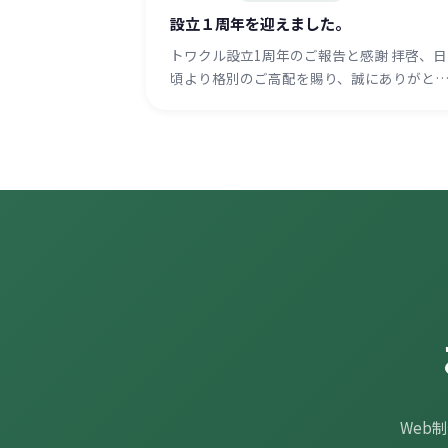
設立１周年を迎えました。
トワクル設立1周年のご報告と感謝 拝啓、日
頃より格別のご高配を賜り、誠にありがと
Web