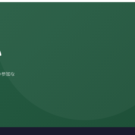
い
の参加な